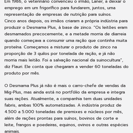
Em 1986, o veterinário convenceu o irmão, Laner, a deixar o
emprego em um frigorífico para fundarem, juntos, uma
representação de empresas de nutrição para suínos.
Cinco anos depois, os irmãos criaram a própria indústria para
produzir o Desmama Plus, à base de zinco. “Os leitões eram
desmamados precocemente, e a metade morria de diarreia
quando começava a consumir uma ração que continha muita
proteína. Começamos a misturar o produto de zinco na
proporção de 3 quilos por tonelada de ração, e já não
morria mais leitão. Foi a salvação nacional da suinocultura”,
diz Flauri. Ele conta que chegaram a vender 60 toneladas do
produto por mês.
O Desmama Plus já não é mais o carro-chefe de vendas da
Mig-Plus, mas ainda está no portfólio da empresa e integra
suas rações. Atualmente, a companhia tem duas unidades
fabris, ambas 100% automatizadas. A indústria produz de
4.500 a 5.000 toneladas de premixes e núcleos por mês,
além de rações prontas para suínos, bovinos de corte e
leite, frangos e poedeiras, equinos, ovinos e outras espécies
animais.