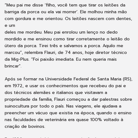
“Meu pai me disse ‘filho, você tem que tirar os leitões da
barriga da porca ou ela vai morrer’. Ele molhou minha mão
com gordura e me orientou. Os leitões nascem com dentes,
e um
deles me mordeu. Meu pai enrolou um lenço no dedo
mordido e me ensinou como tirar corretamente o leitão do
útero da porca. Tirei três e salvamos a porca. Aquilo me
marcou”, relembra Flauri, de 74 anos, hoje diretor técnico
da Mig-Plus. “Foi paixão imediata. Eu nem queria mais
brincar”.
Após se formar na Universidade Federal de Santa Maria (RS),
em 1972, e usar os conhecimentos que recebeu do pai e
dos técnicos alemães e italianos que visitavam a
propriedade da família, Flauri começou a dar palestras sobre
suinocultura por todo o país. Nas viagens, ele ajudava a
preencher um vácuo que existia na época, quando o ensino
nas faculdades de veterinária era quase 100% voltado à
criação de bovinos.