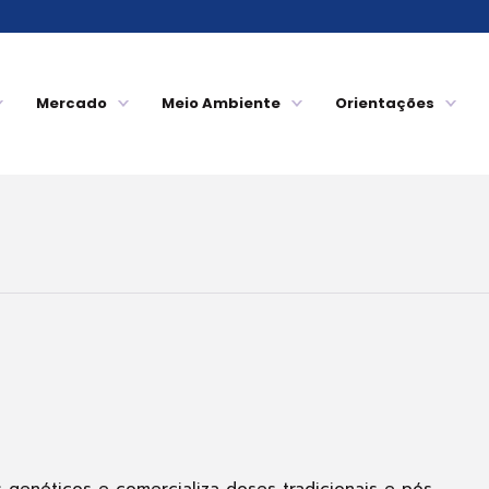
Mercado
Meio Ambiente
Orientações
 genéticos e comercializa doses tradicionais e pós