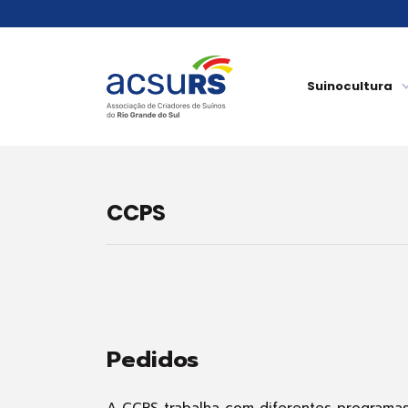
Suinocultura
CCPS
Pedidos
A CCPS trabalha com diferentes programas