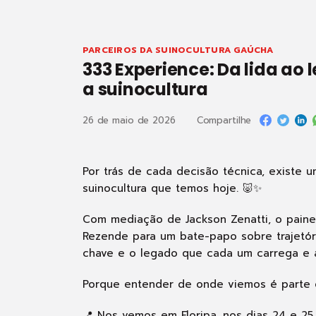
PARCEIROS DA SUINOCULTURA GAÚCHA
333 Experience: Da lida ao
a suinocultura
26 de maio de 2026
Compartilhe
Por trás de cada decisão técnica, existe u
suinocultura que temos hoje. 🐷✨
Com mediação de Jackson Zenatti, o painel
Rezende para um bate-papo sobre trajetóri
chave e o legado que cada um carrega e a
Porque entender de onde viemos é parte e
📍 Nos vemos em Floripa, nos dias 24 e 25