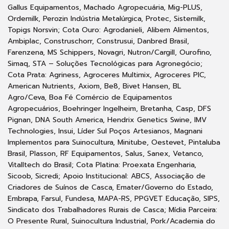
Gallus Equipamentos, Machado Agropecuária, Mig-PLUS,
Ordemilk, Perozin Indústria Metalúrgica, Protec, Sistemilk,
Topigs Norsvin; Cota Ouro: Agrodanieli, Alibem Alimentos,
Ambiplac, Construschorr, Construsui, Danbred Brasil,
Farenzena, MS Schippers, Novagri, Nutron/Cargill, Ourofino,
Simaq, STA – Soluções Tecnológicas para Agronegócio;
Cota Prata: Agriness, Agroceres Multimix, Agroceres PIC,
American Nutrients, Axiom, Be8, Bivet Hansen, BL
Agro/Ceva, Boa Fé Comércio de Equipamentos
Agropecuários, Boehringer Ingelheim, Bretanha, Casp, DFS
Pignan, DNA South America, Hendrix Genetics Swine, IMV
Technologies, Insui, Líder Sul Poços Artesianos, Magnani
Implementos para Suinocultura, Minitube, Oestevet, Pintaluba
Brasil, Plasson, RF Equipamentos, Salus, Sanex, Vetanco,
Vitalltech do Brasil; Cota Platina: Proexata Engenharia,
Sicoob, Sicredi; Apoio Institucional: ABCS, Associação de
Criadores de Suínos de Casca, Emater/Governo do Estado,
Embrapa, Farsul, Fundesa, MAPA-RS, PPGVET Educação, SIPS,
Sindicato dos Trabalhadores Rurais de Casca; Mídia Parceira:
O Presente Rural, Suinocultura Industrial, Pork/Academia do